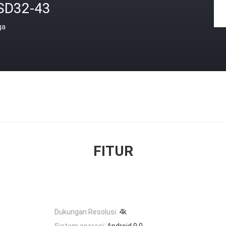
SD32-43
ga
FITUR
Dukungan Resolusi:
4k
Sistem operasi:
Android 9.0