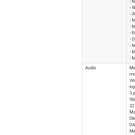
- 
- 
- 
- 
- 
- 
- 
- 
- 
- 
Audio
Me
mi
VA
In
3 
96
32
Ma
DM
DA
Me