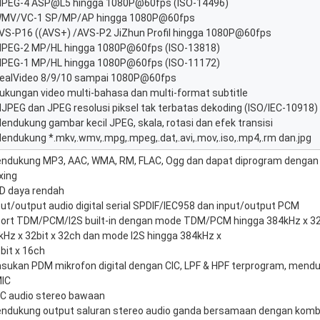
MPEG-4 ASP@L5 hingga 1080P@60fps (ISO-14496)
WMV/VC-1 SP/MP/AP hingga 1080P@60fps
AVS-P16 ((AVS+) /AVS-P2 JiZhun Profil hingga 1080P@60fps
MPEG-2 MP/HL hingga 1080P@60fps (ISO-13818)
MPEG-1 MP/HL hingga 1080P@60fps (ISO-11172)
RealVideo 8/9/10 sampai 1080P@60fps
Dukungan video multi-bahasa dan multi-format subtitle
MJPEG dan JPEG resolusi piksel tak terbatas dekoding (ISO/IEC-10918)
Mendukung gambar kecil JPEG, skala, rotasi dan efek transisi
Mendukung *.mkv,.wmv,.mpg,.mpeg,.dat,.avi,.mov,.iso,.mp4,.rm dan.jpg
ndukung MP3, AAC, WMA, RM, FLAC, Ogg dan dapat diprogram dengan 
xing
D daya rendah
put/output audio digital serial SPDIF/IEC958 dan input/output PCM
port TDM/PCM/I2S built-in dengan mode TDM/PCM hingga 384kHz x 32b
kHz x 32bit x 32ch dan mode I2S hingga 384kHz x
 bit x 16ch
sukan PDM mikrofon digital dengan CIC, LPF & HPF terprogram, mendu
IC
C audio stereo bawaan
ndukung output saluran stereo audio ganda bersamaan dengan kombi