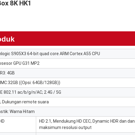
ox 8K HK1
oduk
logic S905X3 64-bit quad core ARM Cortex A55 CPU
osesor GPU G31 MP2
R3: 4GB
MC:32GB ((Opsi: 64GB/128GB))
EE 802.11 ac/b/g/n/AC; 2.4G / 5G
; Dukungan remote suara
astik: Warna Hitam
HD
HD 2.1, Mendukung HD CEC, Dynamic HDR dan da
maksimum resolusi output