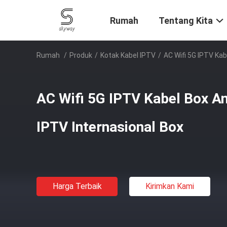
Rumah
Tentang Kita
Rumah
/
Produk
/
Kotak Kabel IPTV
/
AC Wifi 5G IPTV Kab
AC Wifi 5G IPTV Kabel Box A
IPTV Internasional Box
Harga Terbaik
Kirimkan Kami