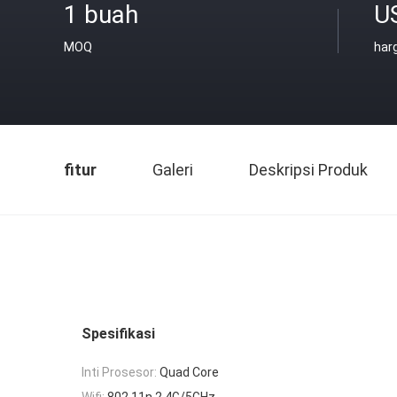
1 buah
U
MOQ
har
fitur
Galeri
Deskripsi Produk
Spesifikasi
Inti Prosesor:
Quad Core
Wifi:
802.11n 2.4G/5GHz