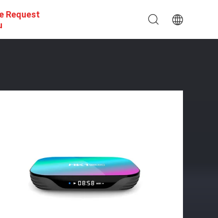
e Request
u