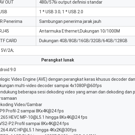
AV OUT
480i/576i output definisi standar
USB
1 * USB 3.0; 1 * USB 2.0
IR Penerima
Sambungan penerima jarak jauh
RJ45
Antarmuka Ethernet;Dukungan 10/1000M
 TF CARD
Dukungan 4GB/8GB/16GB/32GB/64GB/128GB
 5V/2A;
Perangkat lunak
droid 9.0
logic Video Engine (AVE) dengan perangkat keras khusus decoder da
kungan multi-video decoder sampai 4x1080P@60fps
ndukung beberapa sesi dekoding video yang aman dan dekoding dan
rsamaan
Dekoding Video/Gambar
VP9 Profil-2 sampai 8Kx4K@24 fps
H.265 HEVC MP-10@L5.1 hingga 8Kx4K@24 fps
AVS2-P2 Profil sampai 8Kx4K@24 fps
H.264 AVC HP@L5.1 hingga 4Kx2K@30fps