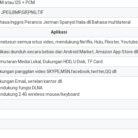
M atau I2S + PCM
 JPEG,BMP,GIF,PNG,TIF
hasa Inggris Perancis Jerman Spanyol Italia dll Bahasa multilateral
Aplikasi
nelusuri semua situs video, mendukung Netflix, Hulu, Flixster, Youtube, 
likasi diunduh secara bebas dari Android Market, Amazon App Store dll
mutaran Media Lokal, Dukungan HDD, U Disk, TF Card.
kungan panggilan video SKYPE,MSN,facebook,twitter,QQ dll
kungan Email, setelan kantor dll.
ndukung fungsi DLNA
ndukung 2.4G wireless mouse/keyboard