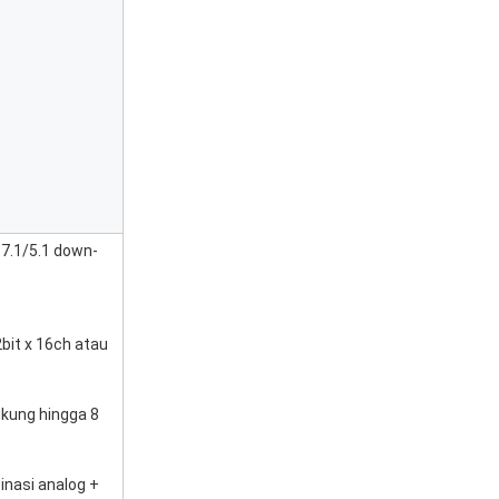
7.1/5.1 down-
it x 16ch atau
kung hingga 8
nasi analog +