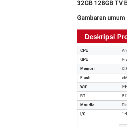
32GB 128GB TV B
Gambaran umum
Deskripsi Pr
CPU
Am
GPU
Pr
Memori
DD
Flash
eM
Wifi
IE
BT
BT
Moudle
Pl
I/O
1*