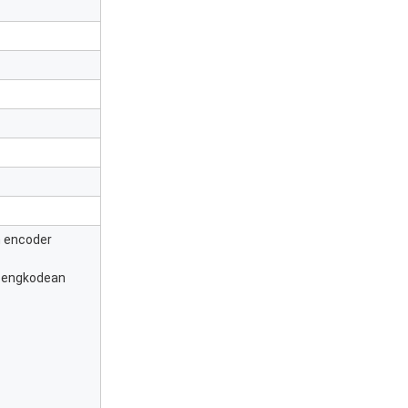
n encoder
 pengkodean