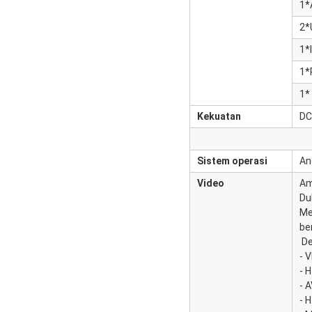
1*
2*
1*
1*
1*
Kekuatan
DC
Sistem operasi
An
Video
Am
Du
Me
be
️ 
- 
- 
- 
- 