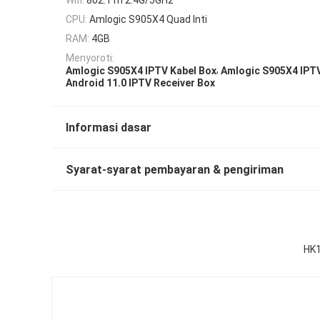
CPU:
Amlogic S905X4 Quad Inti
RAM:
4GB
Menyoroti:
,
Amlogic S905X4 IPTV Kabel Box
Amlogic S905X4 IPTV
Android 11.0 IPTV Receiver Box
Informasi dasar
Syarat-syarat pembayaran & pengiriman
HK1