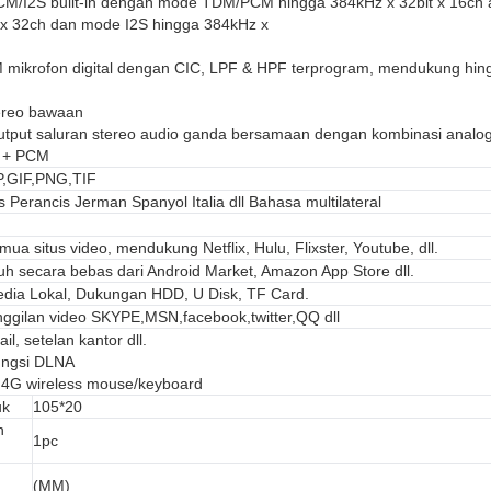
CM/I2S built-in dengan mode TDM/PCM hingga 384kHz x 32bit x 16ch 
 x 32ch dan mode I2S hingga 384kHz x
mikrofon digital dengan CIC, LPF & HPF terprogram, mendukung hin
ereo bawaan
tput saluran stereo audio ganda bersamaan dengan kombinasi analo
 + PCM
,GIF,PNG,TIF
 Perancis Jerman Spanyol Italia dll Bahasa multilateral
ua situs video, mendukung Netflix, Hulu, Flixster, Youtube, dll.
duh secara bebas dari Android Market, Amazon App Store dll.
dia Lokal, Dukungan HDD, U Disk, TF Card.
gilan video SKYPE,MSN,facebook,twitter,QQ dll
, setelan kantor dll.
ungsi DLNA
4G wireless mouse/keyboard
uk
105*20
n
1pc
:
(MM)