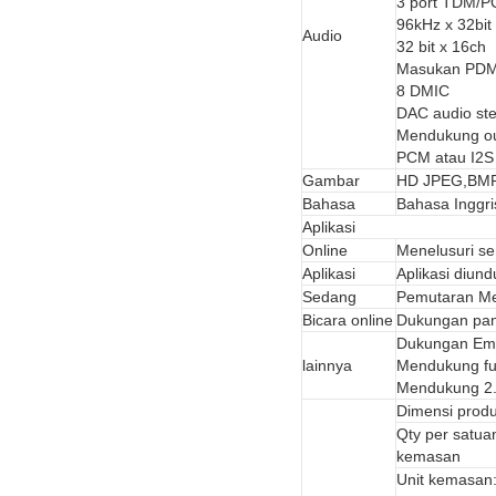
3 port TDM/P
96kHz x 32bit
Audio
32 bit x 16ch
Masukan PDM 
8 DMIC
DAC audio st
Mendukung ou
PCM atau I2S
Gambar
HD JPEG,BMP
Bahasa
Bahasa Inggris
Aplikasi
Online
Menelusuri sem
Aplikasi
Aplikasi diun
Sedang
Pemutaran Me
Bicara online
Dukungan pang
Dukungan Email
lainnya
Mendukung f
Mendukung 2.
Dimensi prod
Qty per satua
kemasan
Unit kemasan