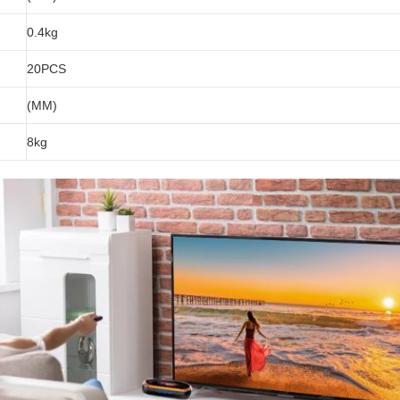
0.4kg
n
20PCS
(MM)
8kg