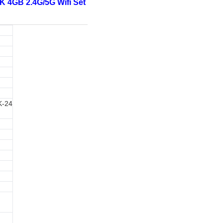
 4GB 2.4G/5G Wifi Set
K-24