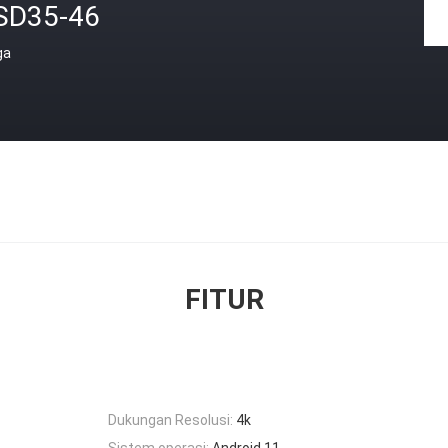
SD35-46
ga
FITUR
Dukungan Resolusi:
4k
Sistem operasi:
Android 11