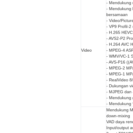
- Mendukung m
- Mendukung 
bersamaan
- Video/Pictu
- VP9 Profil-
- H.265 HEVC
- AVS2-P2 Pro
- H.264 AVC 
Video
- MPEG-4 ASP
- WMV/VC-1 S
- AVS-P16 ((A
- MPEG-2 MP/
- MPEG-1 MP/
- RealVideo 8
- Dukungan vi
- MJPEG dan J
- Mendukung g
- Mendukung *
Mendukung MP
down-mixing
VAD daya ren
Input/output 