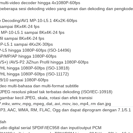
ulti-video decoder hingga 4x1080P-60fps
beberapa sesi dekoding video yang aman dan dekoding dan pengkod
re Decoding/AV1 MP-10-L5.1 4Kx2K-60fps
2 sampai 8Kx4K-24 fps
 MP-10-L5.1 sampai 8Kx4K-24 fps
fil sampai 8Kx4K-24 fps
HP-L5.1 sampai 4Kx2K-30fps
-L5 hingga 1080P-60fps (ISO-14496)
P/MP/AP hingga 1080P-60fps
VS+) /AVS-P2 JiZhun Profil hingga 1080P-60fps
HL hingga 1080P-60fps (ISO-13818)
HL hingga 1080P-60fps (ISO-11172)
/9/10 sampai 1080P-60fps
deo multi-bahasa dan multi-format subtitle
PEG resolusi piksel tak terbatas dekoding (ISO/IEC-10918)
ambar kecil JPEG, skala, rotasi dan efek transisi
.mkv,.wmv,.mpg,.mpeg,.dat,.avi,.mov,.iso,.mp4,.rm dan.jpg
3, AAC, WMA, RM, FLAC, Ogg dan dapat diprogram dengan 7.1/5.1
dah
audio digital serial SPDIF/IEC958 dan input/output PCM