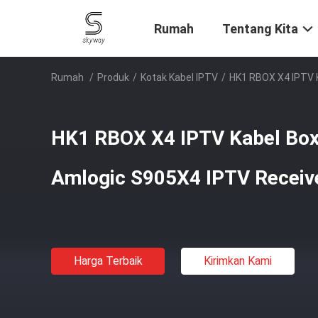
Rumah
Tentang Kita
Rumah
/
Produk
/
Kotak Kabel IPTV
/
HK1 RBOX X4 IPTV K
HK1 RBOX X4 IPTV Kabel Box
Amlogic S905X4 IPTV Receiv
Harga Terbaik
Kirimkan Kami