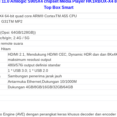
11.0 Amlogic S905X4 chipset Media Player HK1RBOX-X4 8K
Top Box Smart
X4 64-bit quad core ARM® CortexTM A55 CPU
U G31TM MP2
(Opsi: 64GB/128GB))
c/b/g/n; 2.4G / 5G
 remote suara
a Hitam
HD/MI 2.1, Mendukung HD/MI CEC, Dynamic HDR dan dan 8Kx4
maksimum resolusi output
480i/576i output definisi standar
1 * USB 3.0; 1 * USB 2.0
a
Sambungan penerima jarak jauh
Antarmuka Ethernet;Dukungan 10/1000M
Dukungan 4GB/8GB/16GB/32GB/64GB
eo Engine (AVE) dengan perangkat keras khusus decoder dan encoder