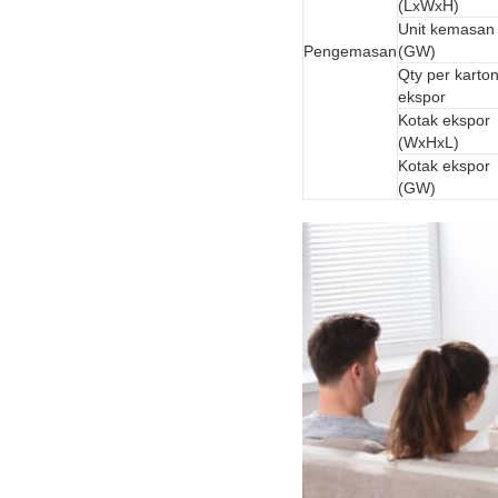
(LxWxH)
Unit kemasan
Pengemasan
(GW)
Qty per karto
ekspor
Kotak ekspor
(WxHxL)
Kotak ekspor
(GW)