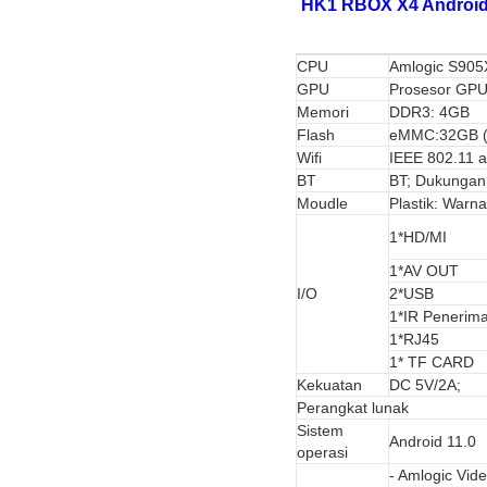
HK1 RBOX X4 Android 
CPU
Amlogic S905
GPU
Prosesor GP
Memori
DDR3: 4GB
Flash
eMMC:32GB (
Wifi
IEEE 802.11 a
BT
BT; Dukungan
Moudle
Plastik: Warn
1*HD/MI
1*AV OUT
I/O
2*USB
1*IR Penerim
1*RJ45
1* TF CARD
Kekuatan
DC 5V/2A;
Perangkat lunak
Sistem
Android 11.0
operasi
- Amlogic Vid