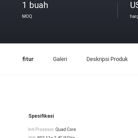
1 buah
U
MOQ
har
fitur
Galeri
Deskripsi Produk
Spesifikasi
Inti Prosesor:
Quad Core
Wifi:
802.11n 2.4G/5GHz