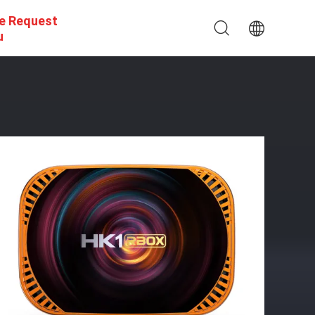
e Request
u