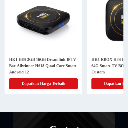
HK1 H8S 2GB 16GB Dreamlink IPTV
HK1 RBOX H8S Liv
Box Allwinner H618 Quad Core Smart
64G Smart TV BOX 
Android 12
Custom
Dapatkan Harga Terbaik
Dapatkan Har