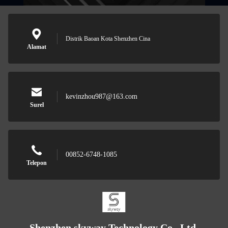
Distrik Baoan Kota Shenzhen Cina
Alamat
kevinzhou987@163.com
Surel
00852-6748-1085
Telepon
Shenzhen skyway Technology Co., Ltd.