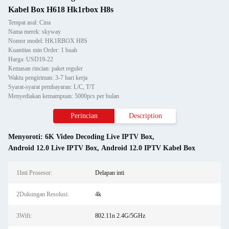
Kabel Box H618 Hk1rbox H8s
Tempat asal: Cina
Nama merek: skyway
Nomor model: HK1RBOX H8S
Kuantitas min Order: 1 buah
Harga: USD19-22
Kemasan rincian: paket reguler
Waktu pengiriman: 3-7 hari kerja
Syarat-syarat pembayaran: L/C, T/T
Menyediakan kemampuan: 5000pcs per bulan
Perincian
Description
Menyoroti:
6K Video Decoding Live IPTV Box
,
Android 12.0 Live IPTV Box
,
Android 12.0 IPTV Kabel Box
1Inti Prosesor:
Delapan inti
2Dukungan Resolusi:
4k
3Wifi:
802.11n 2.4G/5GHz