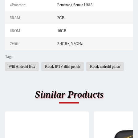
4Prosesor:
Pemenang Semua H618
5RAM:
2GB
6ROM:
16GB
7Wifi:
2.4GHz, 5.8GHz
Tags:
Wifi Android Box
Kotak IPTV diisi penuh
Kotak android pintar
Similar Products