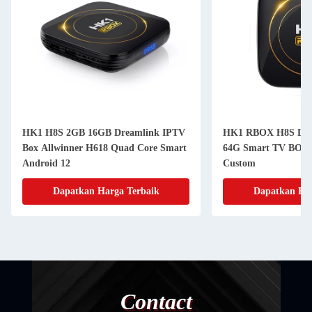
HK1 H8S 2GB 16GB Dreamlink IPTV
HK1 RBOX H8S Liv
Box Allwinner H618 Quad Core Smart
64G Smart TV BOX 
Android 12
Custom
Dapatkan Harga Terbaik
Dapatkan Har
Contact