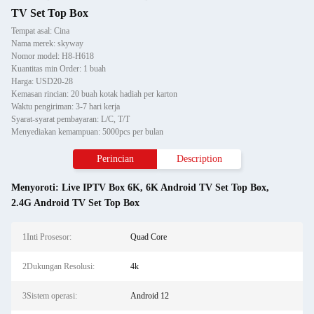
TV Set Top Box
Tempat asal: Cina
Nama merek: skyway
Nomor model: H8-H618
Kuantitas min Order: 1 buah
Harga: USD20-28
Kemasan rincian: 20 buah kotak hadiah per karton
Waktu pengiriman: 3-7 hari kerja
Syarat-syarat pembayaran: L/C, T/T
Menyediakan kemampuan: 5000pcs per bulan
Perincian
Description
Menyoroti:
Live IPTV Box 6K
,
6K Android TV Set Top Box
,
2.4G Android TV Set Top Box
1Inti Prosesor:
Quad Core
2Dukungan Resolusi:
4k
3Sistem operasi:
Android 12