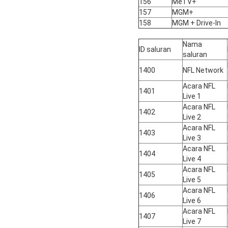
156
MeTV+
157
MGM+
158
MGM + Drive-In
Nama
ID saluran
saluran
1400
NFL Network
Acara NFL
1401
Live 1
Acara NFL
1402
Live 2
Acara NFL
1403
Live 3
Acara NFL
1404
Live 4
Acara NFL
1405
Live 5
Acara NFL
1406
Live 6
Acara NFL
1407
Live 7