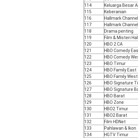
114
Keluarga Besar 
115
Keberanian
116
Hallmark Channe
117
Hallmark Channel
118
Drama penting
119
Film & Misteri Ha
120
HBO 2 CA
121
HBO Comedy Eas
122
HBO Comedy We
123
HBO Timur
124
HBO Family East
125
HBO Family West
126
HBO Signature T
127
HBO Signature B
128
HBO Barat
129
HBO Zone
130
HBO2 Timur
131
HBO2 Barat
132
Film HDNet
133
Pahlawan & Ikon
134
HGTV Timur