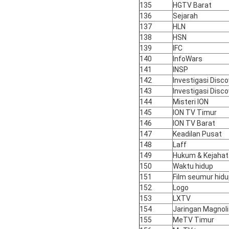
135
HGTV Barat
136
Sejarah
137
HLN
138
HSN
139
IFC
140
InfoWars
141
INSP
142
Investigasi Disc
143
Investigasi Disc
144
Misteri ION
145
ION TV Timur
146
ION TV Barat
147
Keadilan Pusat
148
Laff
149
Hukum & Kejaha
150
Waktu hidup
151
Film seumur hid
152
Logo
153
LXTV
154
Jaringan Magnol
155
MeTV Timur