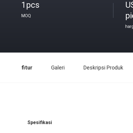
1pcs
U
p
MOQ
har
fitur
Galeri
Deskripsi Produk
Spesifikasi