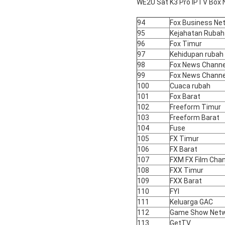
WE2U Sat K3 Pro IPTV Box 
94
Fox Business Ne
95
Kejahatan Rubah
96
Fox Timur
97
Kehidupan rubah
98
Fox News Channe
99
Fox News Channe
100
Cuaca rubah
101
Fox Barat
102
Freeform Timur
103
Freeform Barat
104
Fuse
105
FX Timur
106
FX Barat
107
FXM FX Film Cha
108
FXX Timur
109
FXX Barat
110
FYI
111
Keluarga GAC
112
Game Show Net
113
GetTV