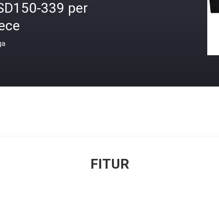
SD150-339 per
iece
ga
FITUR