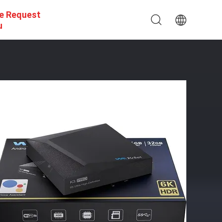
e Request
u